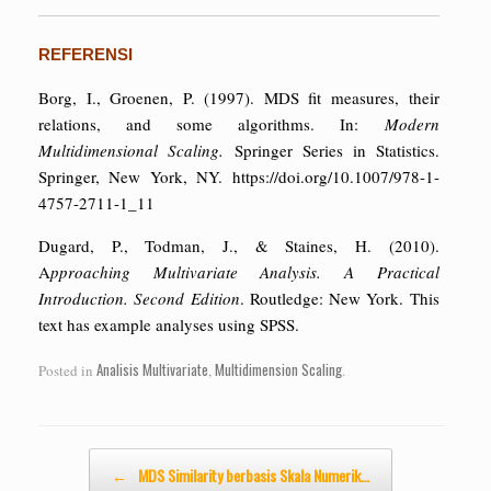
REFERENSI
Borg, I., Groenen, P. (1997). MDS fit measures, their
relations, and some algorithms. In:
Modern
Multidimensional Scaling.
Springer Series in Statistics.
Springer, New York, NY. https://doi.org/10.1007/978-1-
4757-2711-1_11
Dugard, P., Todman, J., & Staines, H. (2010).
A
pproaching Multivariate Analysis. A Practical
Introduction. Second Edition
. Routledge: New York. This
text has example analyses using SPSS.
Analisis Multivariate
Multidimension Scaling
Posted in
,
.
Post navigation
←
MDS Similarity berbasis Skala Numerik…