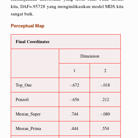
kita, DAF=.95728 yang mengindikasikan model MDS kita
sangat baik.
Perceptual Map
Final Coordinates
Dimension
1
2
Top_One
-.672
-.018
Penzoil
-.656
.212
Mesran_Super
.744
-.080
Mesran_Prima
.444
.554