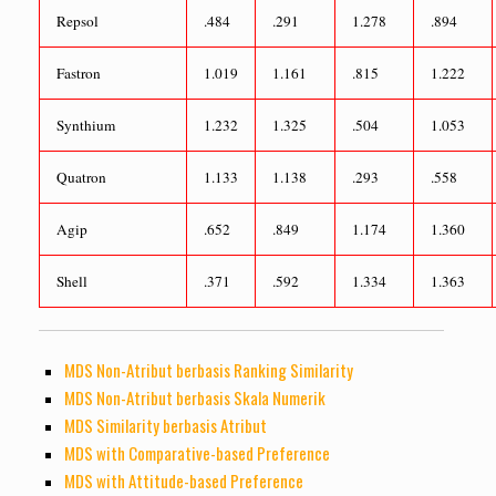
Repsol
.484
.291
1.278
.894
Fastron
1.019
1.161
.815
1.222
Synthium
1.232
1.325
.504
1.053
Quatron
1.133
1.138
.293
.558
Agip
.652
.849
1.174
1.360
Shell
.371
.592
1.334
1.363
MDS Non-Atribut berbasis Ranking Similarity
MDS Non-Atribut berbasis Skala Numerik
MDS Similarity berbasis Atribut
MDS with Comparative-based Preference
MDS with Attitude-based Preference