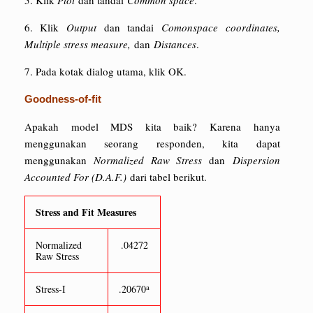
5. Klik
Plot
dan tandai
Common space
.
6. Klik
Output
dan tandai
Comonspace coordinates,
Multiple stress measure,
dan
Distances
.
7. Pada kotak dialog utama, klik OK.
Goodness-of-fit
Apakah model MDS kita baik? Karena hanya
menggunakan seorang responden, kita dapat
menggunakan
Normalized Raw Stress
dan
Dispersion
Accounted For (D.A.F.)
dari tabel berikut.
Stress and Fit Measures
Normalized
.04272
Raw Stress
a
Stress-I
.20670