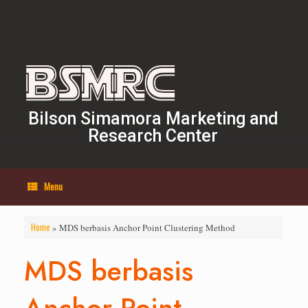
Skip
to
content
Bilson Simamora Marketing and
Research Center
Menu
Home
»
MDS berbasis Anchor Point Clustering Method
MDS berbasis