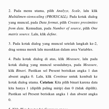
2. Pada menu utama, pilih
Analyze, Scale
, lalu klik
Multidimen-sionscaling (PROXSCALL)
. Pada kotak dialog
yang muncul, pada
Data format
, pilih
Creates proximities
from data
. Kemudian, pada
Number of source
, pilih
One
matrix source
. Lalu, klik
define
.
3. Pada kotak dialog yang muncul setelah langkah ke-2,
drag semua merek lalu masukkan dalam area Variables.
4. Pada kotak dialog di atas, klik
Measure
, lalu pada
kotak dialog yang muncul sesudahnya, pada
Measure
,
klik
Binari
. Pastikan sel Present berisikan angka 1 dan
absent angka 0. Lalu, klik
Continue
untuk kembali ke
Catatan
kotak dialog utama.
: Kita pilih binari karena data
kita hanya 1 (dipilih paling mirip) dan 0 (tidak dipilih).
Pastikan sel Present berisikan angka 1 dan absent angka
0.