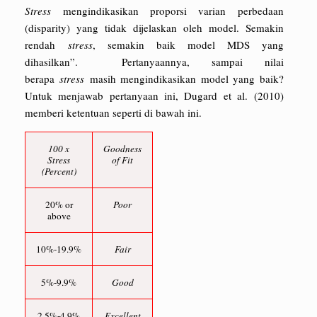
Stress
mengindikasikan proporsi varian perbedaan
(disparity) yang tidak dijelaskan oleh model. Semakin
rendah
stress
, semakin baik model MDS yang
dihasilkan”. Pertanyaannya, sampai nilai
berapa
stress
masih mengindikasikan model yang baik?
Untuk menjawab pertanyaan ini, Dugard et al. (2010)
memberi ketentuan seperti di bawah ini.
100 x
Goodness
Stress
of Fit
(Percent)
20% or
Poor
above
10%-19.9%
Fair
5%-9.9%
Good
2.5%-4.9%
Excellent