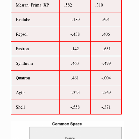
Mesran_Prima_XP
.582
.310
Evalube
-.189
.691
Repsol
-.438
.406
Fastron
.142
-.631
Synthium
.463
-.499
Quatron
.461
-.004
Agip
-.323
-.569
Shell
-.558
-.371