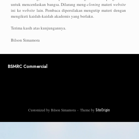
untuk mencerdaskan bangsa. Dilarang meng-
cloning
materi
website
ini ke
website
lain. Pembaca dipersilakan mengutip materi dengan
mengikuti kaidah-kaidah akademis yang berlaku.
Terima kasih atas kunjungannya.
Bilson Simamora
BSMRC Commercial
SiteOrigin
Customized by Bilson Simamora
Theme by