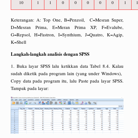
10
1
1
0
0
0
0
0
1
Keterangan: A: Top One, B=Penzoil, C=Mesran Super,
D=Mesran Prima, E=Meran Prima XP, F=Evalube,
G=Repsol, H=Fastron, I=Synthium, J=Quatro, K=Agip,
K=Shell
Langkah-langkah analisis dengan SPSS
1. Buka layar SPSS lalu ketikkan data Tabel 8.4. Kalau
sudah diketik pada program lain (yang under Windows),
Copy data pada program itu, lalu Paste pada layar SPSS.
Tampak pada layar: