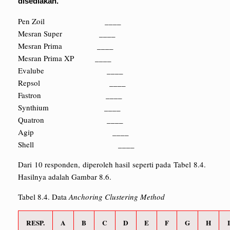
disediakan.
Pen Zoil ____
Mesran Super ____
Mesran Prima ____
Mesran Prima XP ____
Evalube ____
Repsol ____
Fastron ____
Synthium ____
Quatron ____
Agip ____
Shell ____
Dari 10 responden, diperoleh hasil seperti pada Tabel 8.4.
Hasilnya adalah Gambar 8.6.
Tabel 8.4. Data
Anchoring Clustering Method
RESP.
A
B
C
D
E
F
G
H
I