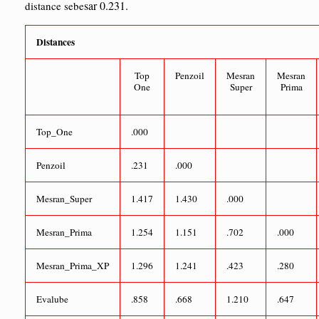
sar 0.231.
distance sebe
Distances
Top
Penzoil
Mesran
Mesran
One
Super
Prima
Top_One
.000
Penzoil
.231
.000
Mesran_Super
1.417
1.430
.000
Mesran_Prima
1.254
1.151
.702
.000
Mesran_Prima_XP
1.296
1.241
.423
.280
Evalube
.858
.668
1.210
.647