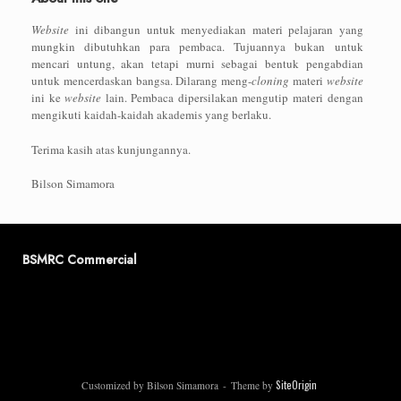
Website
ini dibangun untuk menyediakan materi pelajaran yang
mungkin dibutuhkan para pembaca. Tujuannya bukan untuk
mencari untung, akan tetapi murni sebagai bentuk pengabdian
untuk mencerdaskan bangsa. Dilarang meng-
cloning
materi
website
ini ke
website
lain. Pembaca dipersilakan mengutip materi dengan
mengikuti kaidah-kaidah akademis yang berlaku.
Terima kasih atas kunjungannya.
Bilson Simamora
BSMRC Commercial
SiteOrigin
Customized by Bilson Simamora
Theme by